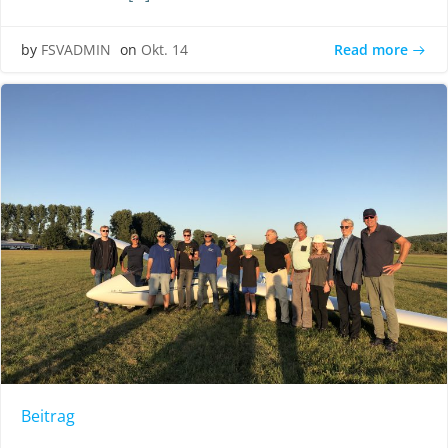
Read more
by
FSVADMIN
on
Okt. 14
Beitrag