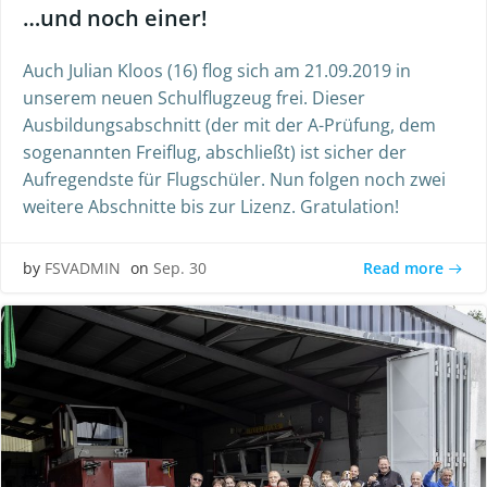
…und noch einer!
Auch Julian Kloos (16) flog sich am 21.09.2019 in
unserem neuen Schulflugzeug frei. Dieser
Ausbildungsabschnitt (der mit der A-Prüfung, dem
sogenannten Freiflug, abschließt) ist sicher der
Aufregendste für Flugschüler. Nun folgen noch zwei
weitere Abschnitte bis zur Lizenz. Gratulation!
Read more
by
FSVADMIN
on
Sep. 30