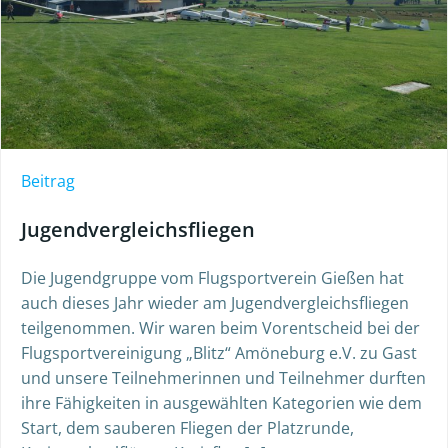
Beitrag
Jugendvergleichsfliegen
Die Jugendgruppe vom Flugsportverein Gießen hat
auch dieses Jahr wieder am Jugendvergleichsfliegen
teilgenommen. Wir waren beim Vorentscheid bei der
Flugsportvereinigung „Blitz“ Amöneburg e.V. zu Gast
und unsere Teilnehmerinnen und Teilnehmer durften
ihre Fähigkeiten in ausgewählten Kategorien wie dem
Start, dem sauberen Fliegen der Platzrunde,