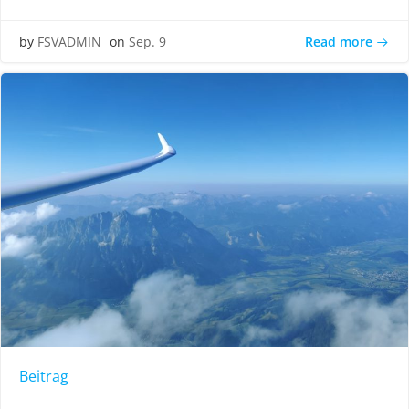
Read more
by
FSVADMIN
on
Sep. 9
Beitrag