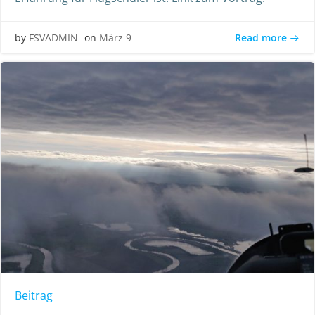
Read more
by
FSVADMIN
on
März 9
Beitrag