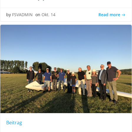
Read more
by
FSVADMIN
on
Okt. 14
Beitrag