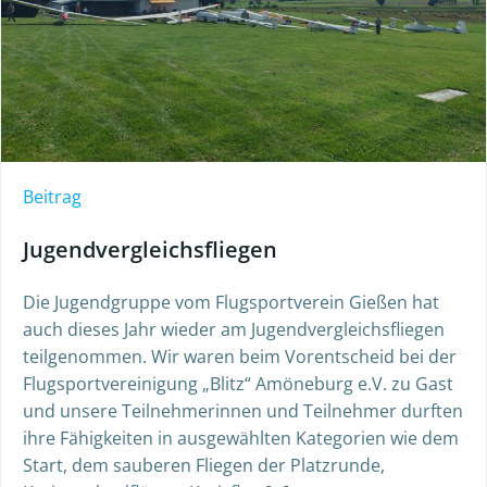
Beitrag
Jugendvergleichsfliegen
Die Jugendgruppe vom Flugsportverein Gießen hat
auch dieses Jahr wieder am Jugendvergleichsfliegen
teilgenommen. Wir waren beim Vorentscheid bei der
Flugsportvereinigung „Blitz“ Amöneburg e.V. zu Gast
und unsere Teilnehmerinnen und Teilnehmer durften
ihre Fähigkeiten in ausgewählten Kategorien wie dem
Start, dem sauberen Fliegen der Platzrunde,