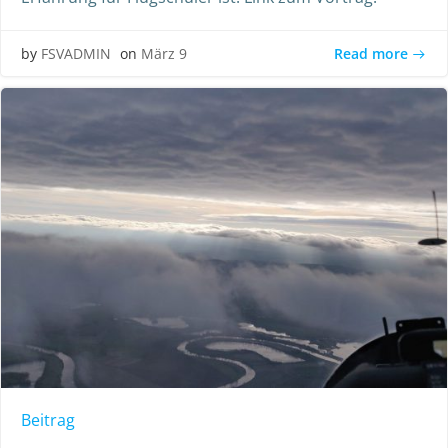
Read more
by
FSVADMIN
on
März 9
Beitrag