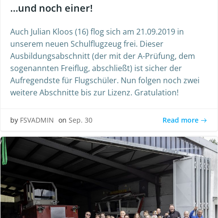
…und noch einer!
Auch Julian Kloos (16) flog sich am 21.09.2019 in
unserem neuen Schulflugzeug frei. Dieser
Ausbildungsabschnitt (der mit der A-Prüfung, dem
sogenannten Freiflug, abschließt) ist sicher der
Aufregendste für Flugschüler. Nun folgen noch zwei
weitere Abschnitte bis zur Lizenz. Gratulation!
Read more
by
FSVADMIN
on
Sep. 30