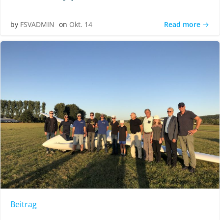
Read more
by
FSVADMIN
on
Okt. 14
Beitrag