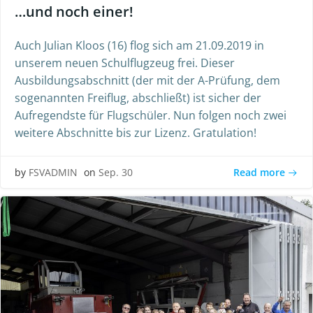
…und noch einer!
Auch Julian Kloos (16) flog sich am 21.09.2019 in
unserem neuen Schulflugzeug frei. Dieser
Ausbildungsabschnitt (der mit der A-Prüfung, dem
sogenannten Freiflug, abschließt) ist sicher der
Aufregendste für Flugschüler. Nun folgen noch zwei
weitere Abschnitte bis zur Lizenz. Gratulation!
Read more
by
FSVADMIN
on
Sep. 30