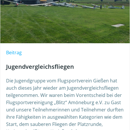
Beitrag
Jugendvergleichsfliegen
Die Jugendgruppe vom Flugsportverein Gießen hat
auch dieses Jahr wieder am Jugendvergleichsfliegen
teilgenommen. Wir waren beim Vorentscheid bei der
Flugsportvereinigung „Blitz“ Amöneburg e.V. zu Gast
und unsere Teilnehmerinnen und Teilnehmer durften
ihre Fähigkeiten in ausgewählten Kategorien wie dem
Start, dem sauberen Fliegen der Platzrunde,