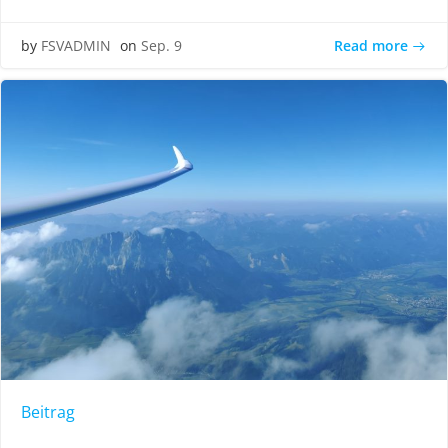
Read more
by
FSVADMIN
on
Sep. 9
Beitrag