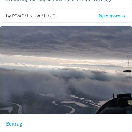
Read more
by
FSVADMIN
on
März 9
Beitrag