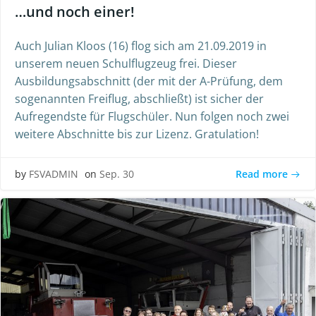
…und noch einer!
Auch Julian Kloos (16) flog sich am 21.09.2019 in
unserem neuen Schulflugzeug frei. Dieser
Ausbildungsabschnitt (der mit der A-Prüfung, dem
sogenannten Freiflug, abschließt) ist sicher der
Aufregendste für Flugschüler. Nun folgen noch zwei
weitere Abschnitte bis zur Lizenz. Gratulation!
Read more
by
FSVADMIN
on
Sep. 30