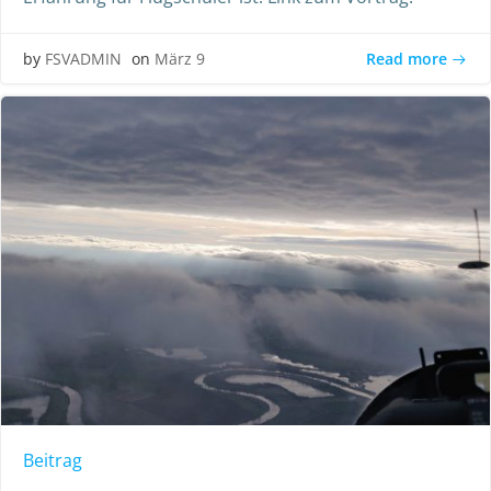
Read more
by
FSVADMIN
on
März 9
Beitrag