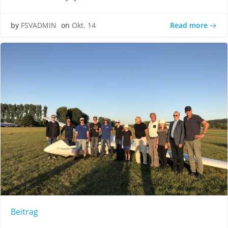
Read more
by
FSVADMIN
on
Okt. 14
Beitrag