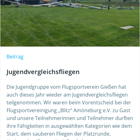
Beitrag
Jugendvergleichsfliegen
Die Jugendgruppe vom Flugsportverein Gießen hat
auch dieses Jahr wieder am Jugendvergleichsfliegen
teilgenommen. Wir waren beim Vorentscheid bei der
Flugsportvereinigung „Blitz“ Amöneburg e.V. zu Gast
und unsere Teilnehmerinnen und Teilnehmer durften
ihre Fähigkeiten in ausgewählten Kategorien wie dem
Start, dem sauberen Fliegen der Platzrunde,