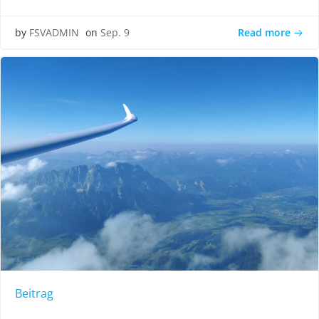
Read more
by
FSVADMIN
on
Sep. 9
Beitrag