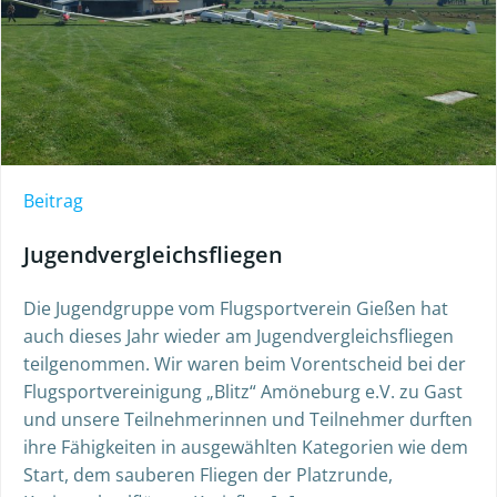
Beitrag
Jugendvergleichsfliegen
Die Jugendgruppe vom Flugsportverein Gießen hat
auch dieses Jahr wieder am Jugendvergleichsfliegen
teilgenommen. Wir waren beim Vorentscheid bei der
Flugsportvereinigung „Blitz“ Amöneburg e.V. zu Gast
und unsere Teilnehmerinnen und Teilnehmer durften
ihre Fähigkeiten in ausgewählten Kategorien wie dem
Start, dem sauberen Fliegen der Platzrunde,