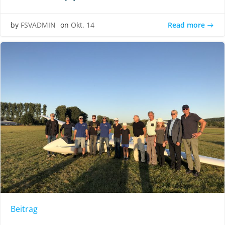
Read more
by
FSVADMIN
on
Okt. 14
Beitrag