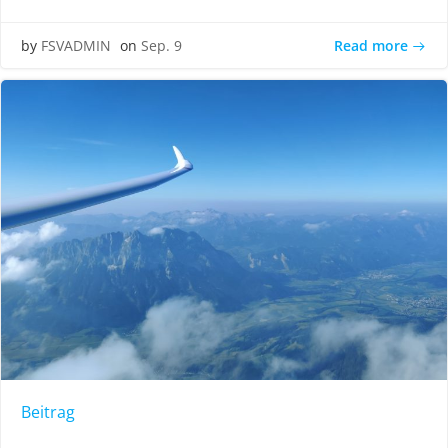
Read more
by
FSVADMIN
on
Sep. 9
Beitrag