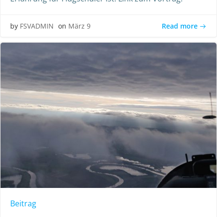
Read more
by
FSVADMIN
on
März 9
Beitrag