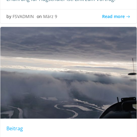
Read more
by
FSVADMIN
on
März 9
Beitrag