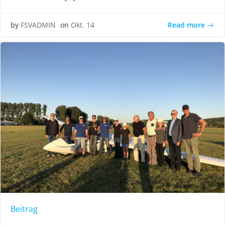
Read more
by
FSVADMIN
on
Okt. 14
Beitrag