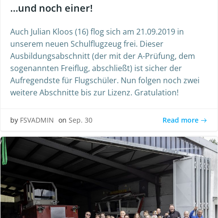
…und noch einer!
Auch Julian Kloos (16) flog sich am 21.09.2019 in
unserem neuen Schulflugzeug frei. Dieser
Ausbildungsabschnitt (der mit der A-Prüfung, dem
sogenannten Freiflug, abschließt) ist sicher der
Aufregendste für Flugschüler. Nun folgen noch zwei
weitere Abschnitte bis zur Lizenz. Gratulation!
Read more
by
FSVADMIN
on
Sep. 30