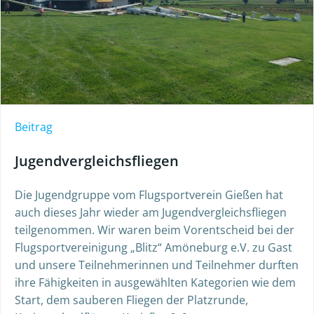
Beitrag
Jugendvergleichsfliegen
Die Jugendgruppe vom Flugsportverein Gießen hat
auch dieses Jahr wieder am Jugendvergleichsfliegen
teilgenommen. Wir waren beim Vorentscheid bei der
Flugsportvereinigung „Blitz“ Amöneburg e.V. zu Gast
und unsere Teilnehmerinnen und Teilnehmer durften
ihre Fähigkeiten in ausgewählten Kategorien wie dem
Start, dem sauberen Fliegen der Platzrunde,