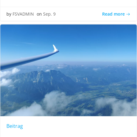
Read more
by
FSVADMIN
on
Sep. 9
Beitrag