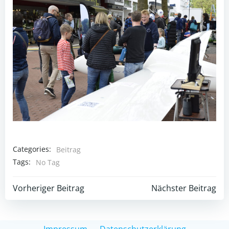
Categories:
Beitrag
Tags:
No Tag
Post
Post
Vorheriger Beitrag
Nächster Beitrag
navigation
navigation
Impressum
Datenschutzerklärung