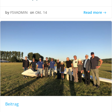
Read more
by
FSVADMIN
on
Okt. 14
Beitrag