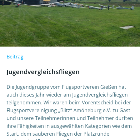
Beitrag
Jugendvergleichsfliegen
Die Jugendgruppe vom Flugsportverein Gießen hat
auch dieses Jahr wieder am Jugendvergleichsfliegen
teilgenommen. Wir waren beim Vorentscheid bei der
Flugsportvereinigung „Blitz“ Amöneburg e.V. zu Gast
und unsere Teilnehmerinnen und Teilnehmer durften
ihre Fähigkeiten in ausgewählten Kategorien wie dem
Start, dem sauberen Fliegen der Platzrunde,