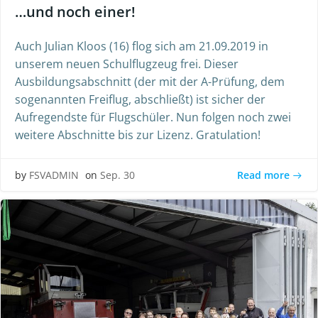
…und noch einer!
Auch Julian Kloos (16) flog sich am 21.09.2019 in
unserem neuen Schulflugzeug frei. Dieser
Ausbildungsabschnitt (der mit der A-Prüfung, dem
sogenannten Freiflug, abschließt) ist sicher der
Aufregendste für Flugschüler. Nun folgen noch zwei
weitere Abschnitte bis zur Lizenz. Gratulation!
Read more
by
FSVADMIN
on
Sep. 30