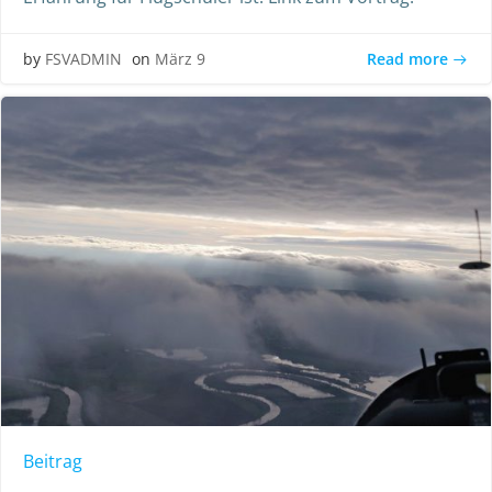
Read more
by
FSVADMIN
on
März 9
Beitrag